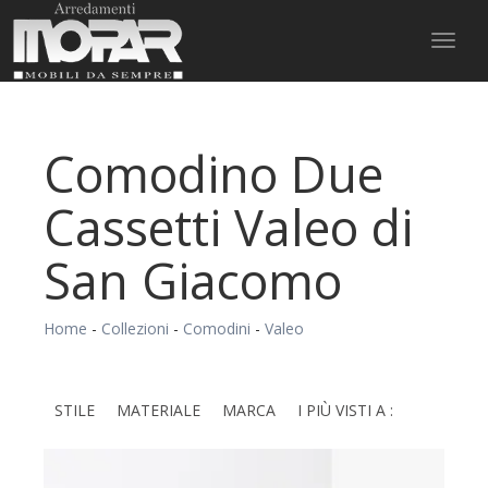
Toggl
naviga
Comodino Due
Cassetti Valeo di
San Giacomo
Home
-
Collezioni
-
Comodini
-
Valeo
STILE
MATERIALE
MARCA
I PIÙ VISTI A :