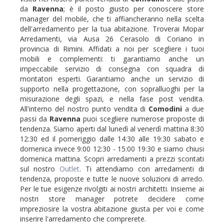
da
Ravenna
; è il posto giusto per conoscere store
manager del mobile, che ti affiancheranno nella scelta
dell'arredamento per la tua abitazione. Troverai Mopar
Arredamenti, via Ausa 26 Cerasolo di Coriano in
provincia di Rimini. Affidati a noi per scegliere i tuoi
mobili e complementi: ti garantiamo anche un
impeccabile servizio di consegna con squadra di
montatori esperti. Garantiamo anche un servizio di
supporto nella progettazione, con sopralluoghi per la
misurazione degli spazi, e nella fase post vendita.
All'interno del nostro punto vendita di
Comodini
a due
passi da
Ravenna
puoi scegliere numerose proposte di
tendenza. Siamo aperti dal lunedì al venerdì mattina 8:30
12:30 ed il pomeriggio dalle 14:30 alle 19:30 sabato e
domenica invece 9:00 12:30 - 15:00 19:30 e siamo chiusi
domenica mattina. Scopri arredamenti a prezzi scontati
sul nostro
Outlet
. Ti attendiamo con arredamenti di
tendenza, proposte e tutte le nuove soluzioni di arredo.
Per le tue esigenze rivolgiti ai nostri architetti. Insieme ai
nostri store manager potrete decidere come
impreziosire la vostra abitazione giusta per voi e come
inserire l'arredamento che comprerete.