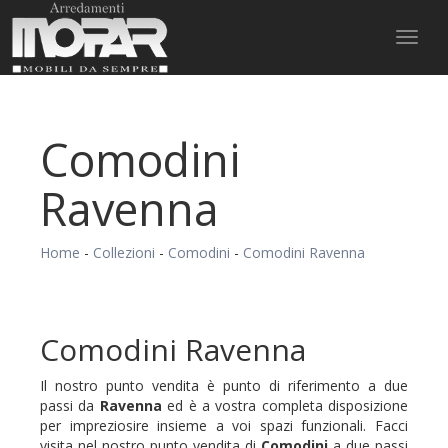
Toggl
naviga
Comodini
Ravenna
Home
-
Collezioni
-
Comodini
-
Comodini Ravenna
Comodini Ravenna
Il nostro punto vendita è punto di riferimento a due
passi da
Ravenna
ed è a vostra completa disposizione
per impreziosire insieme a voi spazi funzionali. Facci
visita nel nostro punto vendita di
Comodini
a due passi