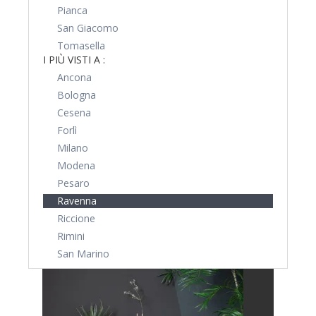
Pianca
San Giacomo
Tomasella
I PIÙ VISTI A :
Ancona
Bologna
Cesena
Forlì
Milano
Modena
Pesaro
Ravenna
Riccione
Rimini
San Marino