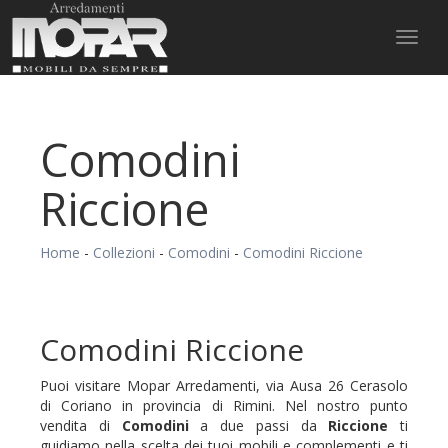
Toggl
naviga
Comodini
Riccione
Home
-
Collezioni
-
Comodini
-
Comodini Riccione
Comodini Riccione
Puoi visitare Mopar Arredamenti, via Ausa 26 Cerasolo
di Coriano in provincia di Rimini. Nel nostro punto
vendita di
Comodini
a due passi da
Riccione
ti
guidiamo nella scelta dei tuoi mobili e complementi e ti