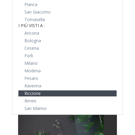
Pianca
San Giacomo
Tomasella
I PIÙ VISTI A :
Ancona
Bologna
Cesena
Forlì
Milano
Modena
Pesaro
Ravenna
Riccione
Rimini
San Marino