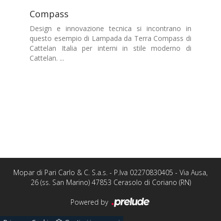
Compass
Design e innovazione tecnica si incontrano in
questo esempio di Lampada da Terra Compass di
Cattelan Italia per interni in stile moderno di
Cattelan. ...
Mopar di Pari Carlo & C. S.a.s. - P.Iva 02270830405 - Via Ausa,
26 (ss. San Marino) 47853 Cerasolo di Coriano (RN)
Powered by