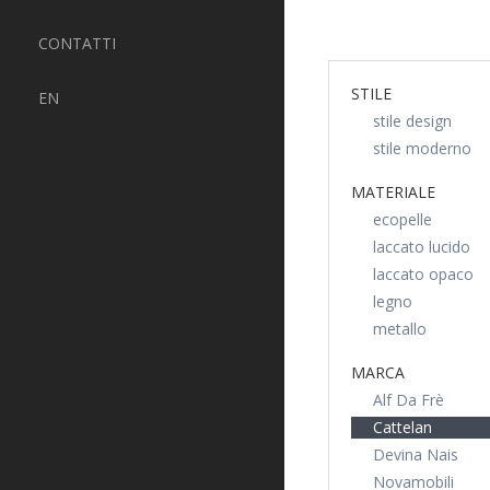
CONTATTI
STILE
EN
stile design
stile moderno
MATERIALE
ecopelle
laccato lucido
laccato opaco
legno
metallo
MARCA
Alf Da Frè
Cattelan
Devina Nais
Novamobili