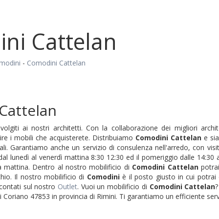
ni Cattelan
modini
-
Comodini Cattelan
Cattelan
volgiti ai nostri architetti. Con la collaborazione dei migliori arch
ire i mobili che acquisterete. Distribuiamo
Comodini
Cattelan
e sia
onali. Garantiamo anche un servizio di consulenza nell'arredo, con visi
 dal lunedì al venerdì mattina 8:30 12:30 ed il pomeriggio dalle 14:30
 mattina. Dentro al nostro mobilificio di
Comodini
Cattelan
potrai
io. Il nostro mobilificio di
Comodini
è il posto giusto in cui potr
contati sul nostro
Outlet
. Vuoi un mobilificio di
Comodini
Cattelan
?
 Coriano 47853 in provincia di Rimini. Ti garantiamo un efficiente serv