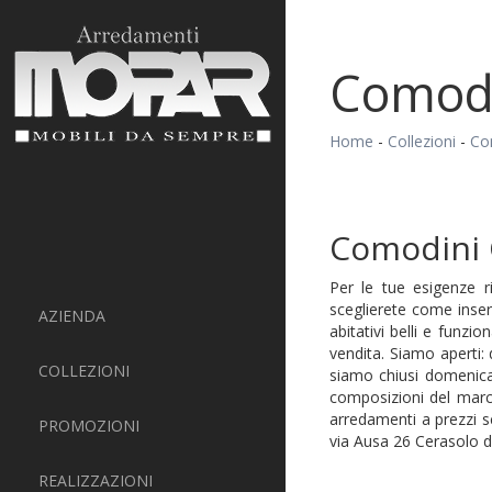
Comodi
Home
-
Collezioni
-
Co
Comodini 
Per le tue esigenze ri
sceglierete come inser
AZIENDA
abitativi belli e funzi
vendita. Siamo aperti:
COLLEZIONI
siamo chiusi domenica
composizioni del march
arredamenti a prezzi s
PROMOZIONI
via Ausa 26 Cerasolo di
REALIZZAZIONI