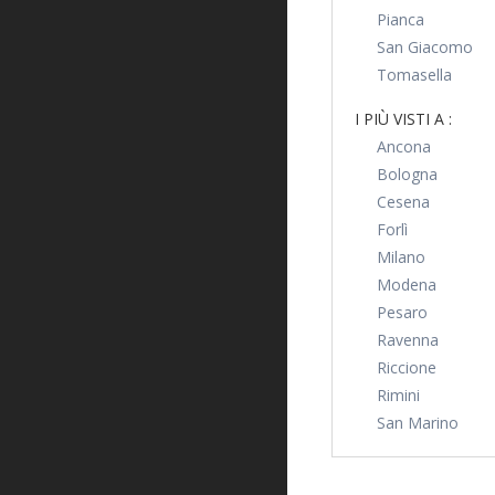
Pianca
San Giacomo
Tomasella
I PIÙ VISTI A :
Ancona
Bologna
Cesena
Forlì
Milano
Modena
Pesaro
Ravenna
Riccione
Rimini
San Marino