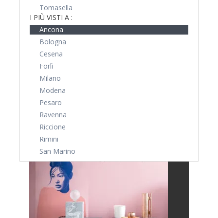
Tomasella
I PIÙ VISTI A :
Ancona
Bologna
Cesena
Forlì
Milano
Modena
Pesaro
Ravenna
Riccione
Rimini
San Marino