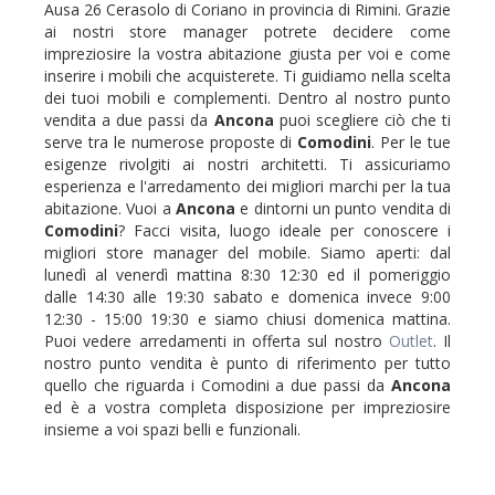
Ausa 26 Cerasolo di Coriano in provincia di Rimini. Grazie
ai nostri store manager potrete decidere come
impreziosire la vostra abitazione giusta per voi e come
inserire i mobili che acquisterete. Ti guidiamo nella scelta
dei tuoi mobili e complementi. Dentro al nostro punto
vendita a due passi da
Ancona
puoi scegliere ciò che ti
serve tra le numerose proposte di
Comodini
. Per le tue
esigenze rivolgiti ai nostri architetti. Ti assicuriamo
esperienza e l'arredamento dei migliori marchi per la tua
abitazione. Vuoi a
Ancona
e dintorni un punto vendita di
Comodini
? Facci visita, luogo ideale per conoscere i
migliori store manager del mobile. Siamo aperti: dal
lunedì al venerdì mattina 8:30 12:30 ed il pomeriggio
dalle 14:30 alle 19:30 sabato e domenica invece 9:00
12:30 - 15:00 19:30 e siamo chiusi domenica mattina.
Puoi vedere arredamenti in offerta sul nostro
Outlet
. Il
nostro punto vendita è punto di riferimento per tutto
quello che riguarda i Comodini a due passi da
Ancona
ed è a vostra completa disposizione per impreziosire
insieme a voi spazi belli e funzionali.