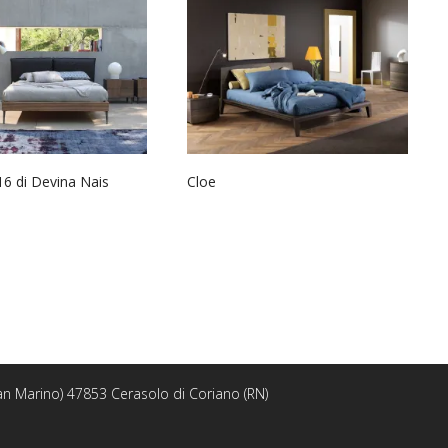
16 di Devina Nais
Cloe
 San Marino) 47853 Cerasolo di Coriano (RN)