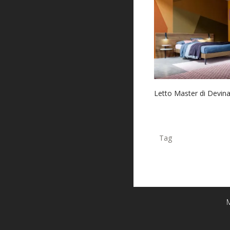
Letto Master di Devin
Tag
M