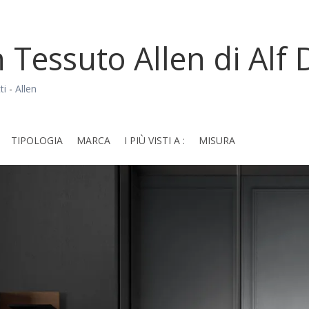
n Tessuto Allen di Alf 
ti
-
Allen
TIPOLOGIA
MARCA
I PIÙ VISTI A :
MISURA