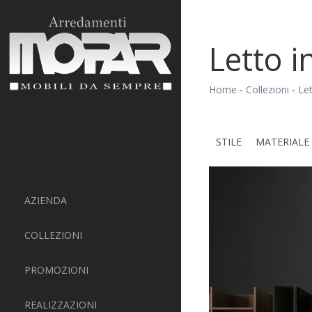
Letto i
Home
-
Collezioni
-
Let
STILE
MATERIALE
AZIENDA
COLLEZIONI
PROMOZIONI
REALIZZAZIONI