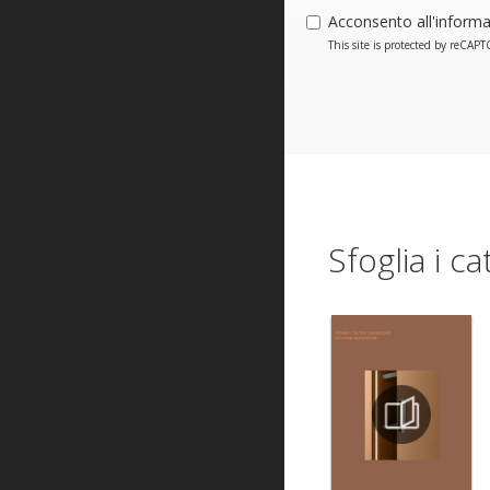
Acconsento all'informa
This site is protected by reCA
Sfoglia i ca