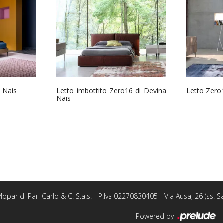
a Nais
Letto imbottito Zero16 di Devina
Letto Zero
Nais
opar di Pari Carlo & C. S.a.s. - P.Iva 02270830405 - Via Ausa, 26 (ss.
Powered by