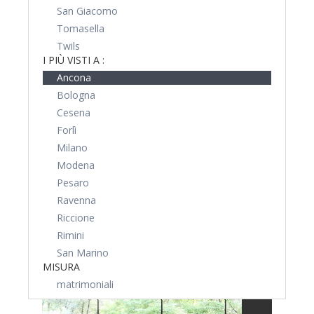
San Giacomo
Tomasella
Twils
I PIÙ VISTI A :
Ancona
Bologna
Cesena
Forlì
Milano
Modena
Pesaro
Ravenna
Riccione
Rimini
San Marino
MISURA
matrimoniali