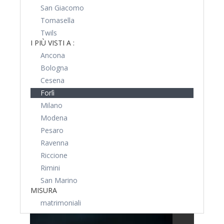
San Giacomo
Tomasella
Twils
I PIÙ VISTI A :
Ancona
Bologna
Cesena
Forlì
Milano
Modena
Pesaro
Ravenna
Riccione
Rimini
San Marino
MISURA
matrimoniali