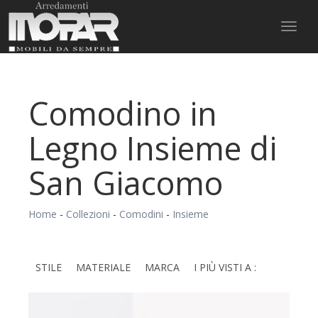
Toggl
naviga
Comodino in
Legno Insieme di
San Giacomo
Home
-
Collezioni
-
Comodini
-
Insieme
STILE
MATERIALE
MARCA
I PIÙ VISTI A :