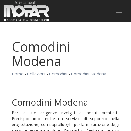
Toggl
naviga
Comodini
Modena
Home
-
Collezioni
-
Comodini
-
Comodini Modena
Comodini Modena
Per le tue esigenze rivolgiti ai nostri architetti.
Predisponiamo anche un servizio di supporto nella
progettazione, con sopralluoghi per la misurazione degli
spazi, e assistenza dopo l'acquisto. Dentro al nostro