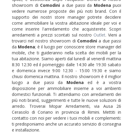
showroom di
Comodini
a due passi da
Modena
puoi
vedere numerose proposte dei più noti brand. Con il
supporto dei nostri store manager potrete decidere
come ammobiliare la vostra abitazione ideale per voi e
come inserire l'arredamento che acquisterete. Scopri
arredamenti a prezzi scontati sul nostro
Outlet
. Vieni a
trovarci nel nostro showroom di
Comodini
a due passi
da
Modena
; è il luogo per conoscere store manager del
mobile, che ti guideranno nella scelta dei mobili per la
tua abitazione. Siamo aperti dal lunedì al venerdì mattina
8:30 12:30 ed il pomeriggio dalle 14:30 alle 19:30 sabato
e domenica invece 9:00 12:30 - 15:00 19:30 e siamo
chiusi domenica mattina. Il nostro showroom è il miglior
luogo a due passi da
Modena
ed è a vostra
disposizione per ammobiliare insieme a voi ambienti
domestici funzionali. Ti attendiamo con arredamenti dei
più noti brand, suggerimenti e tutte le nuove soluzioni di
arredo. Troverai Mopar Arredamenti, via Ausa 26
Cerasolo di Coriano in provincia di Rimini. Mettiti in
contatto con noi per vedere i tuoi mobili e complementi:
ti predisponiamo anche un accurato servizio di consegna
e installazione.