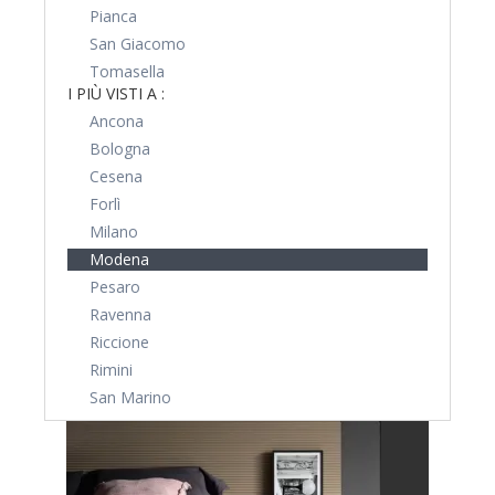
Pianca
San Giacomo
Tomasella
I PIÙ VISTI A :
Ancona
Bologna
Cesena
Forlì
Milano
Modena
Pesaro
Ravenna
Riccione
Rimini
San Marino