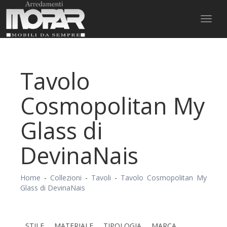
Toggl
naviga
Tavolo
Cosmopolitan My
Glass di
DevinaNais
Home
-
Collezioni
-
Tavoli
-
Tavolo Cosmopolitan My
Glass di DevinaNais
STILE
MATERIALE
TIPOLOGIA
MARCA