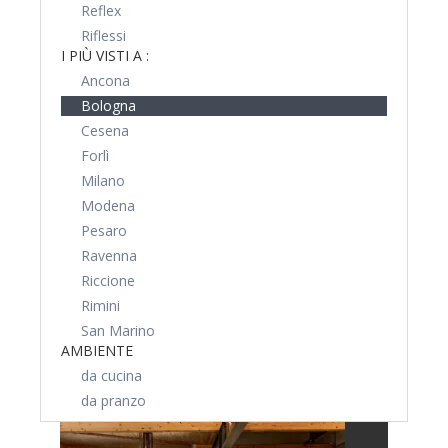
Reflex
Riflessi
I PIÙ VISTI A :
Ancona
Bologna
Cesena
Forlì
Milano
Modena
Pesaro
Ravenna
Riccione
Rimini
San Marino
AMBIENTE
da cucina
da pranzo