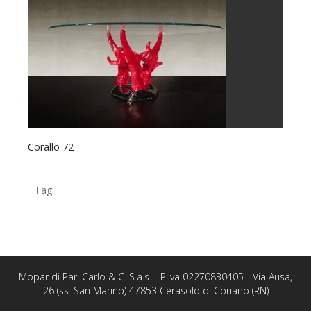
Corallo 72
Tag
Mopar di Pari Carlo & C. S.a.s. - P.Iva 02270830405 - Via Ausa,
26 (ss. San Marino) 47853 Cerasolo di Coriano (RN)