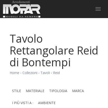
Toggl
naviga
Tavolo
Rettangolare Reid
di Bontempi
Home
-
Collezioni
-
Tavoli
-
Reid
STILE
MATERIALE
TIPOLOGIA
MARCA
I PIÙ VISTI A :
AMBIENTE