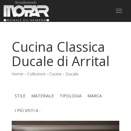
Toggl
naviga
Cucina Classica
Ducale di Arrital
Home
-
Collezioni
-
Cucine
-
Ducale
STILE
MATERIALE
TIPOLOGIA
MARCA
I PIÙ VISTI A :