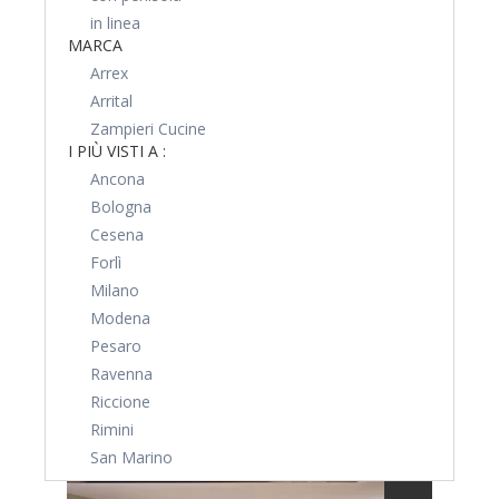
in linea
MARCA
Arrex
Arrital
Zampieri Cucine
I PIÙ VISTI A :
Ancona
Bologna
Cesena
Forlì
Milano
Modena
Pesaro
Ravenna
Riccione
Rimini
San Marino