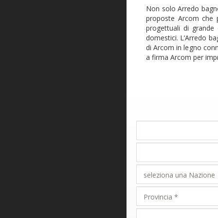
Non solo Arredo bagno
proposte Arcom che pr
progettuali di grande
domestici. L’Arredo ba
di Arcom in legno conn
a firma Arcom per impr