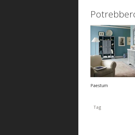
Potrebbero
Paestum
Tag