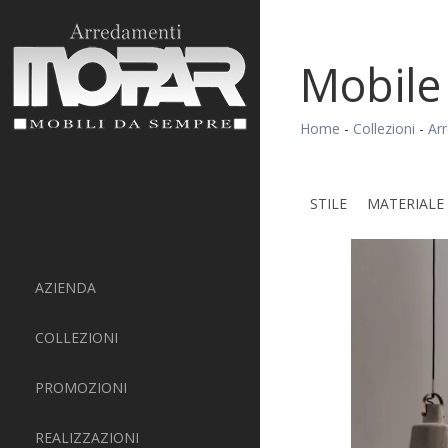
Mobile
Home
-
Collezioni
-
Ar
STILE
MATERIALE
AZIENDA
COLLEZIONI
PROMOZIONI
REALIZZAZIONI