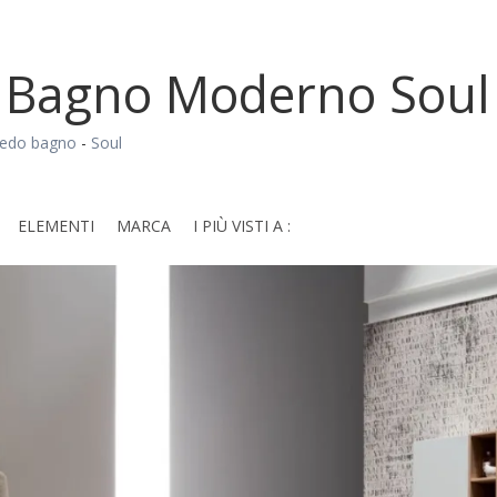
 Bagno Moderno Soul
redo bagno
-
Soul
ELEMENTI
MARCA
I PIÙ VISTI A :