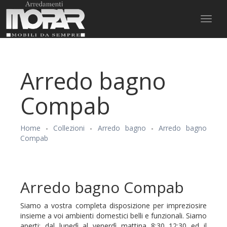
Toggl
naviga
Arredo bagno
Compab
Home
-
Collezioni
-
Arredo bagno
-
Arredo bagno
Compab
Arredo bagno Compab
Siamo a vostra completa disposizione per impreziosire
insieme a voi ambienti domestici belli e funzionali. Siamo
aperti: dal lunedì al venerdì mattina 8:30 12:30 ed il