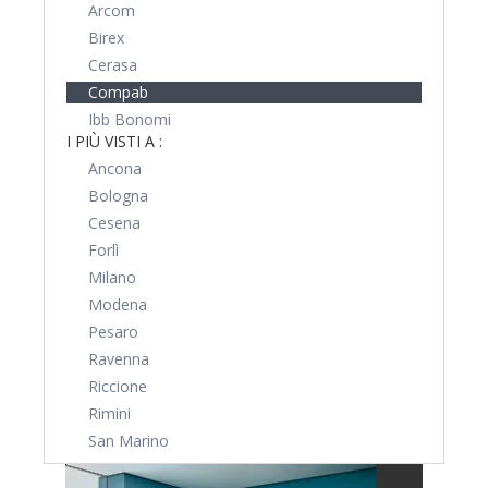
Arcom
Birex
Cerasa
Compab
Ibb Bonomi
I PIÙ VISTI A :
Ancona
Bologna
Cesena
Forlì
Milano
Modena
Pesaro
Ravenna
Riccione
Rimini
San Marino