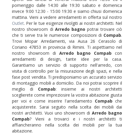
pomeriggio dalle 14:30 alle 19:30 sabato e domenica
invece 9:00 12:30 - 15:00 19:30 e siamo chiusi domenica
mattina. Vieni a vedere arredamenti in offerta sul nostro
Outlet
. Per le tue esigenze rivolgiti ai nostri architetti. Nel
nostro showroom di
Arredo bagno
potrai trovare ciò
che ti serve tra le numerose composizioni di
Compab
.
Trovi Mopar Arredamenti, via Ausa 26 Cerasolo di
Coriano 47853 in provincia di Rimini. Ti aspettiamo nel
nostro showroom di
Arredo bagno
Compab
con
arredamenti di design, tante idee per la casa.
Garantiamo un servizio di supporto nell'arredo, con
visita di controllo per la misurazione degli spazi, e nella
fase post vendita. Ti predisponiamo un accurato servizio
di montaggio mobili a domicilio. Da noi potrai scoprire il
meglio di
Compab
: insieme ai nostri architetti
sceglierete come impreziosire la vostra abitazione giusta
per voi e come inserire l'arredamento
Compab
che
acquisterete. Sarai seguito nella scelta dei mobili dai
nostri architetti. Vuoi uno showroom di
Arredo bagno
Compab
? Vieni a trovarci e i nostri architetti ti
affiancheranno nella scelta dei mobili per la tua
abitazione.