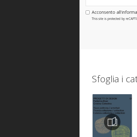
Acconsento all'informa
This site is protected by reCA
Sfoglia i ca