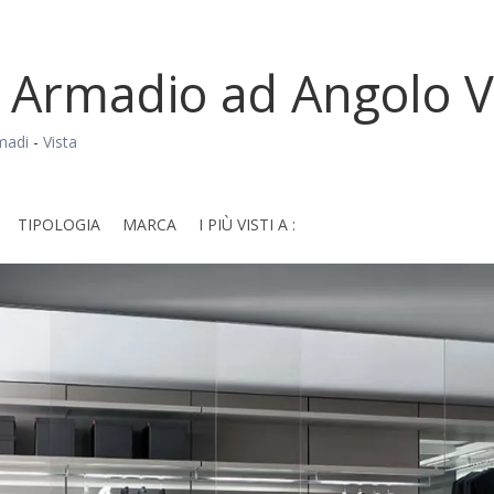
 Armadio ad Angolo Vi
madi
-
Vista
TIPOLOGIA
MARCA
I PIÙ VISTI A :