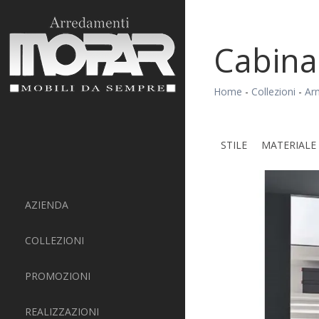
Cabina
Home
-
Collezioni
-
Ar
STILE
MATERIALE
AZIENDA
COLLEZIONI
PROMOZIONI
REALIZZAZIONI