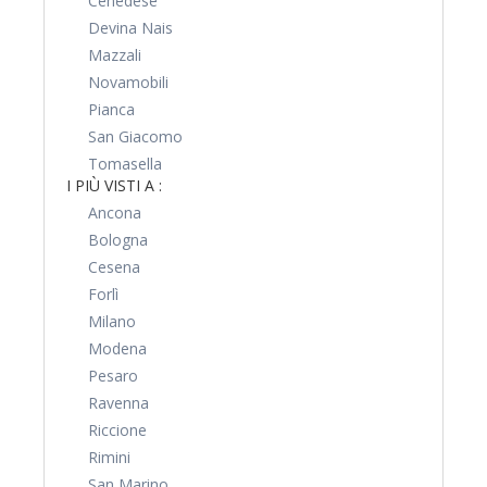
Cenedese
Devina Nais
Mazzali
Novamobili
Pianca
San Giacomo
Tomasella
I PIÙ VISTI A :
Ancona
Bologna
Cesena
Forlì
Milano
Modena
Pesaro
Ravenna
Riccione
Rimini
San Marino