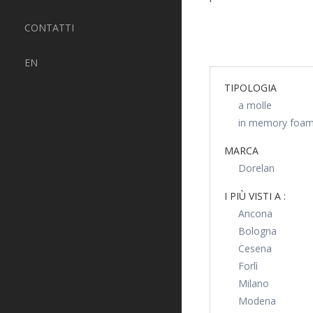
CONTATTI
EN
TIPOLOGIA
a molle
in memory foa
MARCA
Dorelan
I PIÙ VISTI A :
Ancona
Bologna
Cesena
Forlì
Milano
Modena