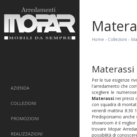
Matera
Home
-
Collezioni
-
Ma
Materassi
Per le tue esigenze riv
l'arredamento che co
AZIENDA
scegliere le numerose
Materassi
nei pressi 
COLLEZIONI
con squadra di montator
venerdì mattina 8:30 
Predisponiamo anche un
PROMOZIONI
showroom è il miglior 
trovare Mopar Arredam
REALIZZAZIONI
possibilità di conoscere