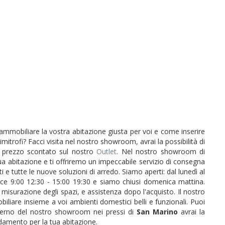
me ammobiliare la vostra abitazione giusta per voi e come inserire
mitrofi? Facci visita nel nostro showroom, avrai la possibilità di
a prezzo scontato sul nostro
Outlet
. Nel nostro showroom di
ua abitazione e ti offriremo un impeccabile servizio di consegna
e tutte le nuove soluzioni di arredo. Siamo aperti: dal lunedì al
ece 9:00 12:30 - 15:00 19:30 e siamo chiusi domenica mattina.
isurazione degli spazi, e assistenza dopo l'acquisto. Il nostro
liare insieme a voi ambienti domestici belli e funzionali. Puoi
interno del nostro showroom nei pressi di
San Marino
avrai la
redamento per la tua abitazione.