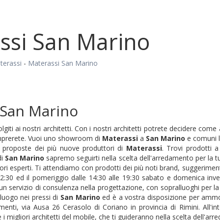
ssi San Marino
terassi
-
Materassi San Marino
 San Marino
olgiti ai nostri architetti. Con i nostri architetti potrete decidere co
mprerete. Vuoi uno showroom di
Materassi
a
San Marino
e comuni li
 proposte dei più nuove produttori di
Materassi
. Trovi prodotti 
di
San Marino
sapremo seguirti nella scelta dell'arredamento per la t
i esperti. Ti attendiamo con prodotti dei più noti brand, suggerimenti 
12:30 ed il pomeriggio dalle 14:30 alle 19:30 sabato e domenica inv
 servizio di consulenza nella progettazione, con sopralluoghi per la m
luogo nei pressi di
San Marino
ed è a vostra disposizione per ammobi
enti, via Ausa 26 Cerasolo di Coriano in provincia di Rimini. All'
 i migliori architetti del mobile, che ti guideranno nella scelta dell'ar