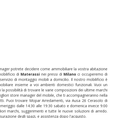
 manager potrete decidere come ammobiliare la vostra abitazione
obilificio di
Materassi
nei pressi di
Milano
ci occuperemo di
ervizio di montaggio mobili a domicilio. Il nostro mobilificio è
iliare insieme a voi ambienti domestici funzionali. Vuoi un
i la possibilità di trovare le varie composizioni dei ultime marchi
 migliori store manager del mobile, che ti accompagneranno nella
itetti. Puoi trovare Mopar Arredamenti, via Ausa 26 Cerasolo di
 pomeriggio dalle 14:30 alle 19:30 sabato e domenica invece 9:00
ori marchi, suggerimenti e tutte le nuove soluzioni di arredo.
urazione degli spazi, e assistenza dopo l'acquisto.