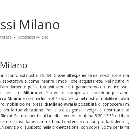
ssi Milano
terassi
-
Materassi Milano
 Milano
i in sconto sul nostro
Outlet
. Grazie all'esperienza dei nostri store
e aspettative e come inserire i mobili che acquisterete. Nel nostro m
ell'arredamento per la tua abitazione e ti garantiremo un meticoloso s
nei pressi di
Milano
ed è a vostra completa disposizione per ammob
si
a
Milano
e comuni limitrofi? Facci visita nel nostro mobilificio, avra
tro mobilificio nei pressi di
Milano
avrai la possibilità di conoscere i
o per la tua abitazione. Per le tue esigenze rivolgiti ai nostri arch
i Rimini. Siamo aperti: dal lunedì al venerdì mattina 8:30 12:30 ed il
siamo chiusi domenica mattina. Ti attendiamo con prodotti dei migli
 servizio di supporto nella progettazione, con sopralluoghi per la mis