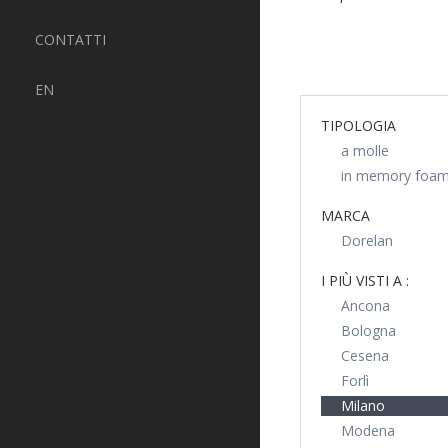
CONTATTI
EN
TIPOLOGIA
a molle
in memory foa
MARCA
Dorelan
I PIÙ VISTI A :
Ancona
Bologna
Cesena
Forlì
Milano
Modena