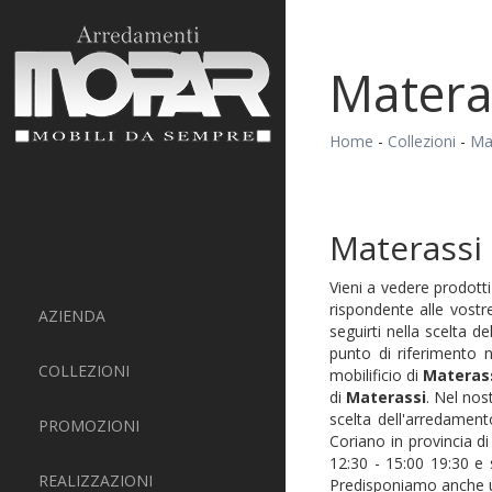
Matera
Home
-
Collezioni
-
Ma
Materassi
Vieni a vedere prodott
rispondente alle vostr
AZIENDA
seguirti nella scelta d
punto di riferimento 
COLLEZIONI
mobilificio di
Materas
di
Materassi
. Nel nos
scelta dell'arredament
PROMOZIONI
Coriano in provincia d
12:30 - 15:00 19:30 e 
REALIZZAZIONI
Predisponiamo anche un