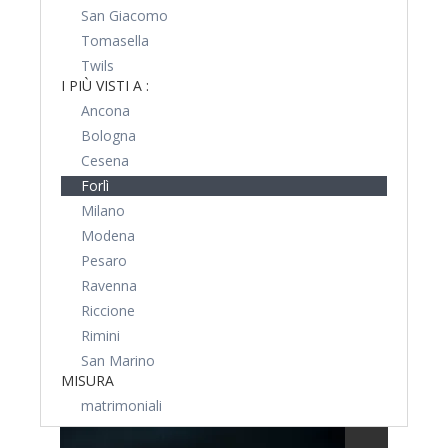
San Giacomo
Tomasella
Twils
I PIÙ VISTI A :
Ancona
Bologna
Cesena
Forlì
Milano
Modena
Pesaro
Ravenna
Riccione
Rimini
San Marino
MISURA
matrimoniali