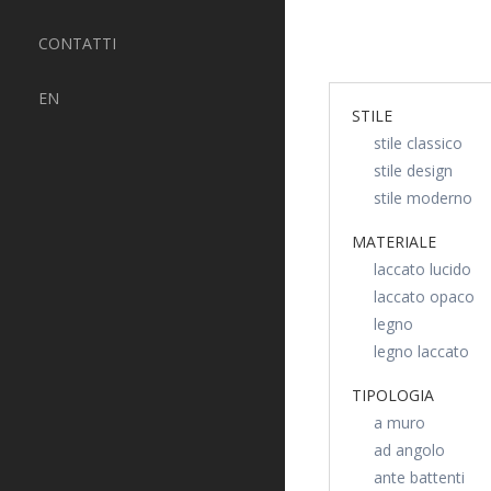
CONTATTI
EN
STILE
stile classico
stile design
stile moderno
MATERIALE
laccato lucido
laccato opaco
legno
legno laccato
TIPOLOGIA
a muro
ad angolo
ante battenti