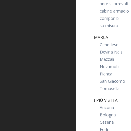
ante scorrevoli
cabine armadio
componibili
su misura
MARCA
Cenedese
Devina Nais
Mazzali
Novamobili
Pianca
San Giacomo
Tomasella
I PIÙ VISTI A :
Ancona
Bologna
Cesena
Forlì