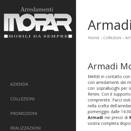
Armad
Home
-
Collezioni
-
Ar
Armadi M
Mettiti in contatto co
con arredamenti dei mi
AZIENDA
con sopralluoghi per l
Rimini. Con il support
COLLEZIONI
comprerete. Facci vis
nella scelta dell'arreda
pomeriggio dalle 14:30
PROMOZIONI
Armadi
nei pressi di
vostra completa disposi
REALIZZAZIONI