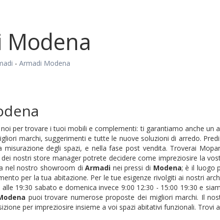
i Modena
madi
-
Armadi Modena
odena
n noi per trovare i tuoi mobili e complementi: ti garantiamo anche un 
gliori marchi, suggerimenti e tutte le nuove soluzioni di arredo. Pre
a misurazione degli spazi, e nella fase post vendita. Troverai Mopa
o dei nostri store manager potrete decidere come impreziosire la vos
ita nel nostro showroom di
Armadi
nei pressi di
Modena
; è il luog
mento per la tua abitazione. Per le tue esigenze rivolgiti ai nostri arch
 alle 19:30 sabato e domenica invece 9:00 12:30 - 15:00 19:30 e sia
Modena
puoi trovare numerose proposte dei migliori marchi. Il nos
zione per impreziosire insieme a voi spazi abitativi funzionali. Trovi