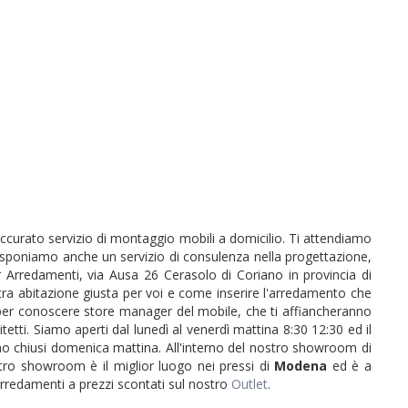
accurato servizio di montaggio mobili a domicilio. Ti attendiamo
disponiamo anche un servizio di consulenza nella progettazione,
r Arredamenti, via Ausa 26 Cerasolo di Coriano in provincia di
tra abitazione giusta per voi e come inserire l'arredamento che
o per conoscere store manager del mobile, che ti affiancheranno
itetti. Siamo aperti dal lunedì al venerdì mattina 8:30 12:30 ed il
mo chiusi domenica mattina. All'interno del nostro showroom di
tro showroom è il miglior luogo nei pressi di
Modena
ed è a
 arredamenti a prezzi scontati sul nostro
Outlet
.