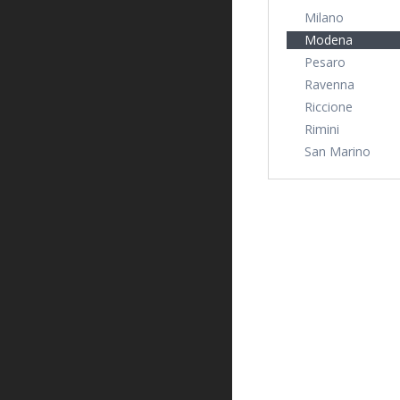
Milano
Modena
Pesaro
Ravenna
Riccione
Rimini
San Marino