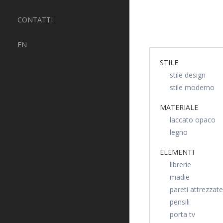
CONTATTI
EN
STILE
stile design
stile moderno
MATERIALE
laccato opaco
legno
ELEMENTI
librerie
madie
pareti attrezzate
pensili
porta tv