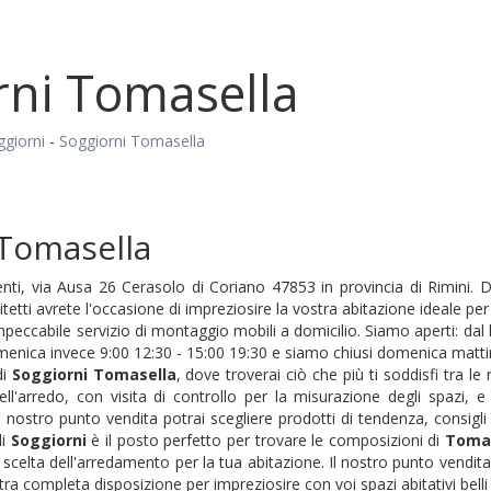
rni Tomasella
ggiorni
-
Soggiorni Tomasella
 Tomasella
ti, via Ausa 26 Cerasolo di Coriano 47853 in provincia di Rimini. 
hitetti avrete l'occasione di impreziosire la vostra abitazione ideale p
eccabile servizio di montaggio mobili a domicilio. Siamo aperti: dal l
enica invece 9:00 12:30 - 15:00 19:30 e siamo chiusi domenica mattina. P
di
Soggiorni
Tomasella
, dove troverai ciò che più ti soddisfi tra l
ell'arredo, con visita di controllo per la misurazione degli spazi,
 nostro punto vendita potrai scegliere prodotti di tendenza, consigli 
di
Soggiorni
è il posto perfetto per trovare le composizioni di
Toma
 scelta dell'arredamento per la tua abitazione. Il nostro punto vendita
ra completa disposizione per impreziosire con voi spazi abitativi belli 