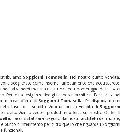
Distribuiamo
Soggiorni
Tomasella
. Nel nostro punto vendita,
er voi e sceglierete come inserire l'arredamento che acquisterete.
unedì al venerdì mattina 8:30 12:30 ed il pomeriggio dalle 14:30
er le tue esigenze rivolgiti ai nostri architetti. Facci vista nel
e numerose offerte di
Soggiorni
Tomasella
. Predisponiamo un
 e nella fase post vendita. Vuoi un punto vendita di
Soggiorni
e novità. Vieni a vedere prodotti in offerta sul nostro
Outlet
. Il
sella
. Facci visita! Sarai seguito dai nostri architetti del mobile,
 è punto di riferimento per tutto quello che riguarda i Soggiorni
e funzionali.