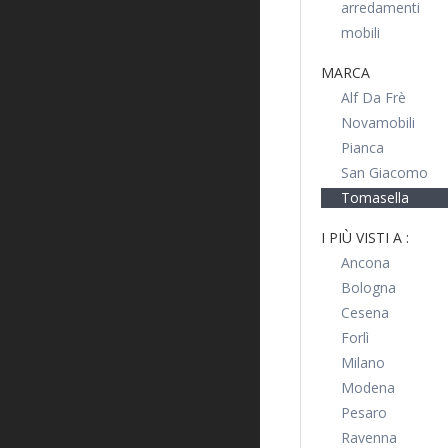
arredamenti
mobili
MARCA
Alf Da Frè
Novamobili
Pianca
San Giacomo
Tomasella
I PIÙ VISTI A :
Ancona
Bologna
Cesena
Forlì
Milano
Modena
Pesaro
Ravenna