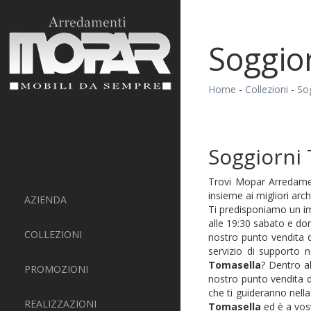
Soggio
Home
-
Collezioni
-
So
Soggiorni
Trovi Mopar Arredamen
insieme ai migliori arc
AZIENDA
Ti predisponiamo un imp
alle 19:30 sabato e dom
COLLEZIONI
nostro punto vendita 
servizio di supporto n
Tomasella
? Dentro al
PROMOZIONI
nostro punto vendita 
che ti guideranno nella
REALIZZAZIONI
Tomasella
ed è a vost