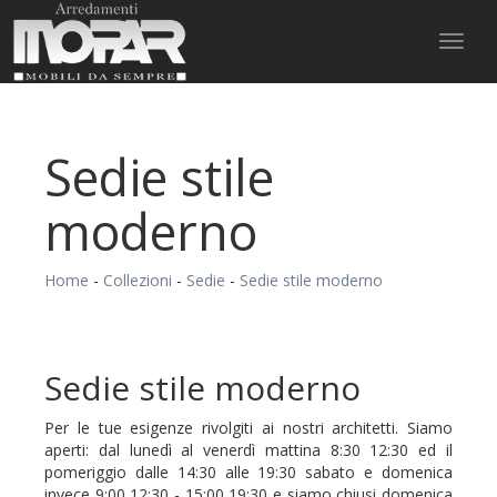
Toggl
naviga
Sedie stile
moderno
Home
-
Collezioni
-
Sedie
-
Sedie stile moderno
Sedie stile moderno
Per le tue esigenze rivolgiti ai nostri architetti. Siamo
aperti: dal lunedì al venerdì mattina 8:30 12:30 ed il
pomeriggio dalle 14:30 alle 19:30 sabato e domenica
invece 9:00 12:30 - 15:00 19:30 e siamo chiusi domenica