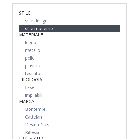
STILE
stile design
stile moderno
MATERIALE
legno
metallo
pelle
plastica
tessuto
TIPOLOGIA
fisse
impilabili
MARCA
Bontempi
Cattelan
Devina Nais
Riflessi
I PIÙ VISTI A :