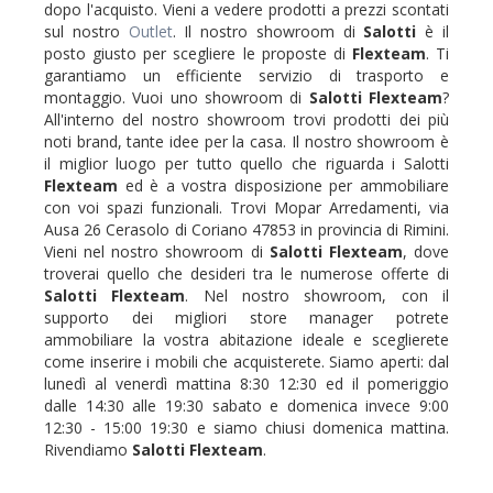
dopo l'acquisto. Vieni a vedere prodotti a prezzi scontati
sul nostro
Outlet
. Il nostro showroom di
Salotti
è il
posto giusto per scegliere le proposte di
Flexteam
. Ti
garantiamo un efficiente servizio di trasporto e
montaggio. Vuoi uno showroom di
Salotti
Flexteam
?
All'interno del nostro showroom trovi prodotti dei più
noti brand, tante idee per la casa. Il nostro showroom è
il miglior luogo per tutto quello che riguarda i Salotti
Flexteam
ed è a vostra disposizione per ammobiliare
con voi spazi funzionali. Trovi Mopar Arredamenti, via
Ausa 26 Cerasolo di Coriano 47853 in provincia di Rimini.
Vieni nel nostro showroom di
Salotti
Flexteam
, dove
troverai quello che desideri tra le numerose offerte di
Salotti
Flexteam
. Nel nostro showroom, con il
supporto dei migliori store manager potrete
ammobiliare la vostra abitazione ideale e sceglierete
come inserire i mobili che acquisterete. Siamo aperti: dal
lunedì al venerdì mattina 8:30 12:30 ed il pomeriggio
dalle 14:30 alle 19:30 sabato e domenica invece 9:00
12:30 - 15:00 19:30 e siamo chiusi domenica mattina.
Rivendiamo
Salotti
Flexteam
.