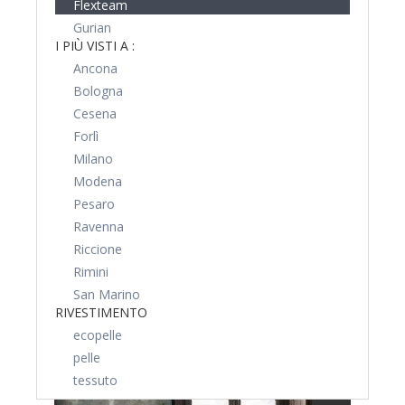
Flexteam
Gurian
I PIÙ VISTI A :
Ancona
Bologna
Cesena
Forlì
Milano
Modena
Pesaro
Ravenna
Riccione
Rimini
San Marino
RIVESTIMENTO
ecopelle
pelle
tessuto