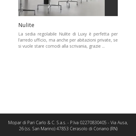
Nulite
La sedia regolabile Nulite di Luxy è perfetta per
l’arredo ufficio, ma anche per abitazioni private, se
si vuole stare comodi alla scrivania, grazie ...
Mopar di Pari Carlo & C. S.a.s. - P.Iva 02270830405 - Via Ausa,
26 (ss. San Marino) 47853 Cerasolo di Coriano (RN)