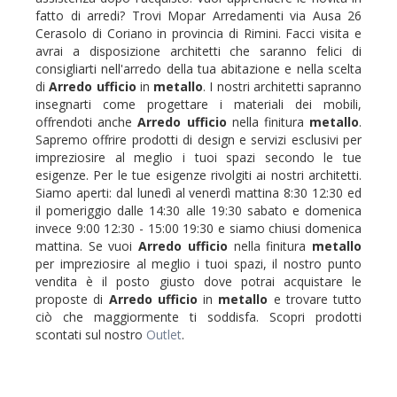
fatto di arredi? Trovi Mopar Arredamenti via Ausa 26
Cerasolo di Coriano in provincia di Rimini. Facci visita e
avrai a disposizione architetti che saranno felici di
consigliarti nell'arredo della tua abitazione e nella scelta
di
Arredo ufficio
in
metallo
. I nostri architetti sapranno
insegnarti come progettare i materiali dei mobili,
offrendoti anche
Arredo ufficio
nella finitura
metallo
.
Sapremo offrire prodotti di design e servizi esclusivi per
impreziosire al meglio i tuoi spazi secondo le tue
esigenze. Per le tue esigenze rivolgiti ai nostri architetti.
Siamo aperti: dal lunedì al venerdì mattina 8:30 12:30 ed
il pomeriggio dalle 14:30 alle 19:30 sabato e domenica
invece 9:00 12:30 - 15:00 19:30 e siamo chiusi domenica
mattina. Se vuoi
Arredo ufficio
nella finitura
metallo
per impreziosire al meglio i tuoi spazi, il nostro punto
vendita è il posto giusto dove potrai acquistare le
proposte di
Arredo ufficio
in
metallo
e trovare tutto
ciò che maggiormente ti soddisfa. Scopri prodotti
scontati sul nostro
Outlet
.