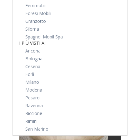
Ferrimobili
Foresi Mobili
Granzotto
Siloma
Spagnol Mobil Spa
I PIÙ VISTI A :
Ancona
Bologna
Cesena
Forlì
Milano
Modena
Pesaro
Ravenna
Riccione
Rimini
San Marino