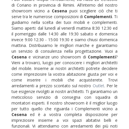
di Coriano in provincia di Rimini. All'interno del nostro
showroom vicino a
Cesena
puoi scegliere ciò che ti
serve tra le numerose composizioni di
Complementi
. Ti
guidiamo nella scelta dei tuoi mobili e complementi.
Siamo aperti: dal lunedì al venerdì mattina 8:30 12:30 ed
il pomeriggio dalle 14:30 alle 19:30 sabato e domenica
invece 9:00 12:30 - 15:00 19:30 e siamo chiusi domenica
mattina. Distribuiamo le migliori marche e garantiamo
un servizio di consulenza nella progettazione. Vuoi a
Cesena
e vicinanze uno showroom di
Complementi
?
Vieni a trovarci, luogo per conoscere i migliori architetti
del mobile. Insieme ai nostri architetti potrete decidere
come impreziosire la vostra abitazione giusta per voi e
come inserire i mobili che acquisterete. Trovi
arredamenti a prezzo scontato sul nostro
Outlet
. Per le
tue esigenze rivolgiti ai nostri architetti. Ti garantiamo un
meticoloso servizio di consegna con squadra di
montatori esperti. Il nostro showroom è il miglior luogo
per tutto quello che riguarda i Complementi vicino a
Cesena
ed è a vostra completa disposizione per
impreziosire insieme a voi spazi abitativi belli e
funzionali. Vi attendiamo con arredamenti dei più noti