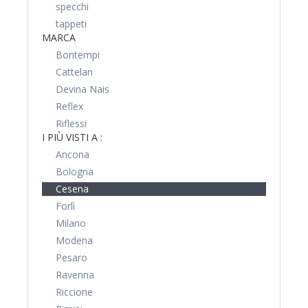
specchi
tappeti
MARCA
Bontempi
Cattelan
Devina Nais
Reflex
Riflessi
I PIÙ VISTI A :
Ancona
Bologna
Cesena
Forlì
Milano
Modena
Pesaro
Ravenna
Riccione