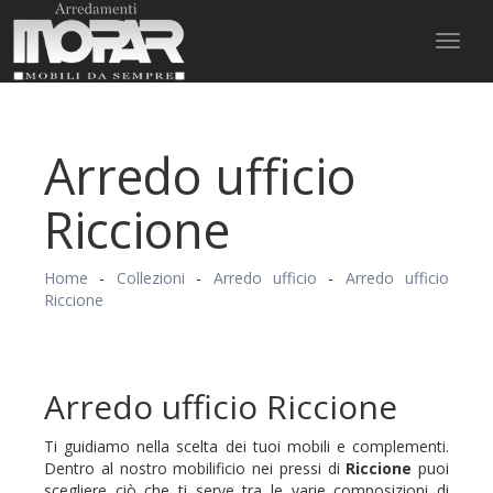
Toggl
naviga
Arredo ufficio
Riccione
Home
-
Collezioni
-
Arredo ufficio
-
Arredo ufficio
Riccione
Arredo ufficio Riccione
Ti guidiamo nella scelta dei tuoi mobili e complementi.
Dentro al nostro mobilificio nei pressi di
Riccione
puoi
scegliere ciò che ti serve tra le varie composizioni di