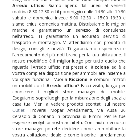
Arredo ufficio
. Siamo aperti: dal lunedì al venerdì
mattina 8:30 12:30 ed il pomeriggio dalle 14:30 alle 19:30
sabato e domenica invece 9:00 12:30 - 15:00 19:30 e
siamo chiusi domenica mattina. Distribuiamo le migliori
marche e garantiamo un servizio di consulenza
nell'arredo. Ti garantiamo un accurato servizio di
trasporto e montaggio. Vi attendiamo con prodotti di
design, consigli e novità. Ti garantiamo esperienza e
l'arredamento dei più noti brand per la tua abitazione. Il
nostro mobilificio è il miglior luogo per tutto quello che
riguarda l'Arredo ufficio nei pressi di
Riccione
ed è a
vostra completa disposizione per ammobiliare insieme a
voi spazi funzionali. Vuoi a
Riccione
e comuni limitrofi
un mobilificio di
Arredo ufficio
? Facci visita, luogo per
conoscere i migliori store manager del mobile.
Eseguiamo sopralluoghi per la misurazione degli spazi a
casa tua. Vieni a vedere prodotti scontati sul nostro
Outlet
. Troverai Mopar Arredamenti, via Ausa 26
Cerasolo di Coriano in provincia di Rimini. Per le tue
esigenze rivolgiti ai nostri architetti. Con l'aiuto dei nostri
store manager potrete decidere come ammobiliare la
vostra abitazione ideale e come inserire l'arredamento